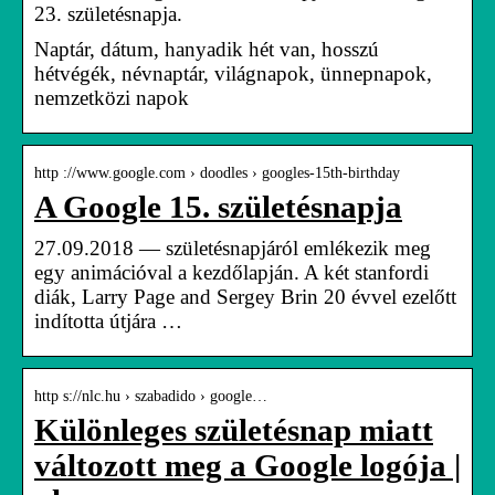
23. születésnapja.
Naptár, dátum, hanyadik hét van, hosszú
hétvégék, névnaptár, világnapok, ünnepnapok,
nemzetközi napok
http ://www.google.com › doodles › googles-15th-birthday
A Google 15. születésnapja
27.09.2018 — születésnapjáról emlékezik meg
egy animációval a kezdőlapján. A két stanfordi
diák, Larry Page and Sergey Brin 20 évvel ezelőtt
indította útjára …
http s://nlc.hu › szabadido › google…
Különleges születésnap miatt
változott meg a Google logója |