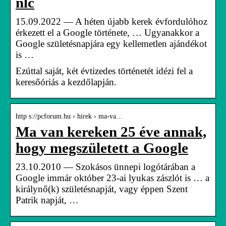
nlc
15.09.2022 — A héten újabb kerek évfordulóhoz
érkezett el a Google története, … Ugyanakkor a
Google születésnapjára egy kellemetlen ajándékot
is …
Ezúttal saját, két évtizedes történetét idézi fel a
keresőóriás a kezdőlapján.
http s://pcforum.hu › hirek › ma-va…
Ma van kereken 25 éve annak,
hogy megszületett a Google
23.10.2010 — Szokásos ünnepi logótárában a
Google immár október 23-ai lyukas zászlót is … a
királynő(k) születésnapját, vagy éppen Szent
Patrik napját, …