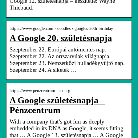
Google 12. születésnapja – készítette: Wayne
Thiebaud.
http s://www.google.com › doodles › googles-20th-birthday
A Google 20. születésnapja
Szeptember 22. Európai autómentes nap.
Szeptember 22. Az orrszarvúak világnapja.
Szeptember 23. Nemzetközi hulladékgyűjtő nap.
Szeptember 24. A siketek …
http s://www.penzcentrum.hu › a-g…
A Google születésnapja –
Pénzcentrum
With a company that’s got fun as deeply
embedded in its DNA as Google, it seems fitting
that … A Google 13. születésnapja … A Google