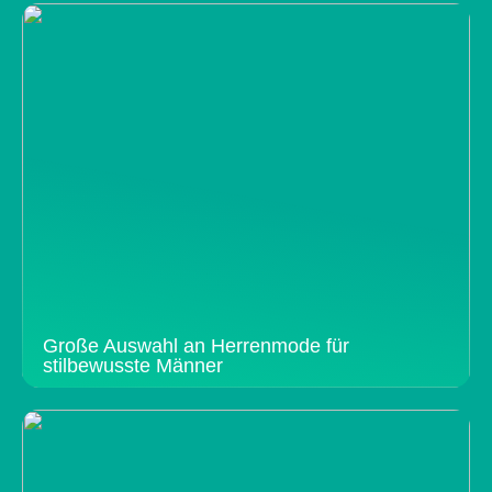
Große Auswahl an Herrenmode für
stilbewusste Männer