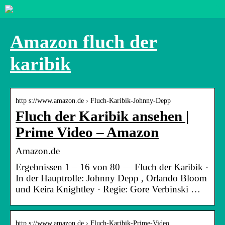
Amazon fluch der
karibik
http s://www.amazon.de › Fluch-Karibik-Johnny-Depp
Fluch der Karibik ansehen |
Prime Video – Amazon
Amazon.de
Ergebnissen 1 – 16 von 80 — Fluch der Karibik ·
In der Hauptrolle: Johnny Depp , Orlando Bloom
und Keira Knightley · Regie: Gore Verbinski …
http s://www.amazon.de › Fluch-Karibik-Prime-Video