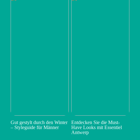
Gut gestylt durch den Winter
Entdecken Sie die Must-
– Styleguide für Männer
Have Looks mit Essentiel
Antwerp