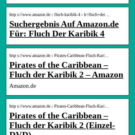
http s://www.amazon.de › fluch-karibik-4 › k=fluch+der…
Suchergebnis Auf Amazon.de
Für: Fluch Der Karibik 4
http s://www.amazon.de › Pirates-Caribbean-Fluch-Kari…
Pirates of the Caribbean –
Fluch der Karibik 2 – Amazon
Amazon.de
http s://www.amazon.de › Pirates-Caribbean-Fluch-Kari…
Pirates of the Caribbean –
Fluch der Karibik 2 (Einzel-
DVD)