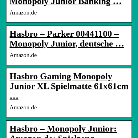
Monopoly Junior Banking …
Amazon.de
Hasbro – Parker 00441100 –
Monopoly Junior, deutsche …
Amazon.de
Hasbro Gaming Monopoly
Junior XL Spielmatte 61x61cm
…
Amazon.de
Hasbro – Monopoly Junior: