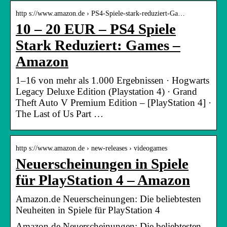
http s://www.amazon.de › PS4-Spiele-stark-reduziert-Ga…
10 – 20 EUR – PS4 Spiele
Stark Reduziert: Games –
Amazon
1–16 von mehr als 1.000 Ergebnissen · Hogwarts
Legacy Deluxe Edition (Playstation 4) · Grand
Theft Auto V Premium Edition – [PlayStation 4] ·
The Last of Us Part …
http s://www.amazon.de › new-releases › videogames
Neuerscheinungen in Spiele
für PlayStation 4 – Amazon
Amazon.de Neuerscheinungen: Die beliebtesten
Neuheiten in Spiele für PlayStation 4
Amazon.de Neuerscheinungen: Die beliebtesten