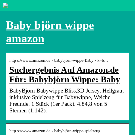
Baby björn wippe
amazon
http s://www.amazon.de › babybjörn-wippe-Baby › k=b…
Suchergebnis Auf Amazon.de
Für: Babybjörn Wippe: Baby
BabyBjörn Babywippe Bliss,3D Jersey, Hellgrau,
inklusive Spielzeug für Babywippe, Weiche
Freunde. 1 Stück (1er Pack). 4.84,8 von 5
Sternen (1.142).
http s://www.amazon.de › babybjörn-wippe-spielzeug