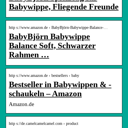
Babywippe, Fliegende Freunde
http s://www.amazon.de › BabyBjörn-Babywippe-Balance-…
BabyBjörn Babywippe
Balance Soft, Schwarzer
Rahmen …
http s://www.amazon.de › bestsellers › baby
Bestseller in Babywippen & -
schaukeln – Amazon
Amazon.de
http s://de.camelcamelcamel.com › product