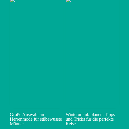
Große Auswahl an
Winterurlaub planen: Tipps
Herrenmode für stilbewusste
und Tricks für die perfekte
Männer
Reise