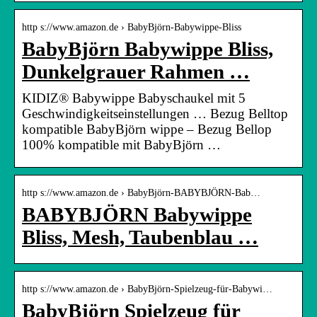
http s://www.amazon.de › BabyBjörn-Babywippe-Bliss
BabyBjörn Babywippe Bliss,
Dunkelgrauer Rahmen …
KIDIZ® Babywippe Babyschaukel mit 5
Geschwindigkeitseinstellungen … Bezug Belltop
kompatible BabyBjörn wippe – Bezug Bellop
100% kompatible mit BabyBjörn …
http s://www.amazon.de › BabyBjörn-BABYBJÖRN-Bab…
BABYBJÖRN Babywippe
Bliss, Mesh, Taubenblau …
http s://www.amazon.de › BabyBjörn-Spielzeug-für-Babywi…
BabyBjörn Spielzeug für