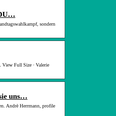
 CDU…
 Landtagswahlkampf, sondern
iew Full Size · Valerie
sie uns…
den. Andrè Herrmann, profile