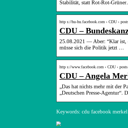
Stabilität, statt Rot-Rot-Grüne
http s://hu-hu.facebook.com › CDU › post
CDU – Bundeskanzl
25.08.2021 — Aber: “Klar ist, 
müsse sich die Politik jetzt …
http s://www.facebook.com › CDU › post
CDU – Angela Merke
„Das hat nichts mehr mit der Pa
„Deutschen Presse-Agentur“.
Keywords: cdu facebook merkel