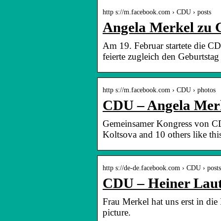
http s://m.facebook.com › CDU › posts
Angela Merkel zu
Am 19. Februar startete die C
feierte zugleich den Geburtstag
http s://m.facebook.com › CDU › photos
CDU – Angela Merke
Gemeinsamer Kongress von CDU
Koltsova and 10 others like thi
http s://de-de.facebook.com › CDU › posts
CDU – Heiner Laut
Frau Merkel hat uns erst in die
picture.