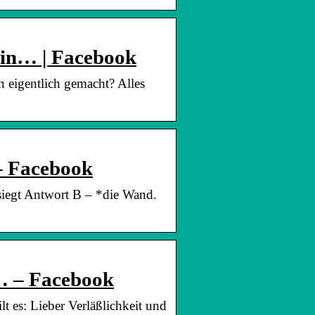
ein… | Facebook
n eigentlich gemacht? Alles
– Facebook
siegt Antwort B – *die Wand.
… – Facebook
 es: Lieber Verläßlichkeit und