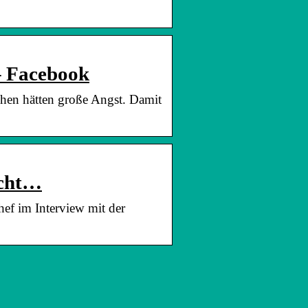
– Facebook
schen hätten große Angst. Damit
icht…
hef im Interview mit der