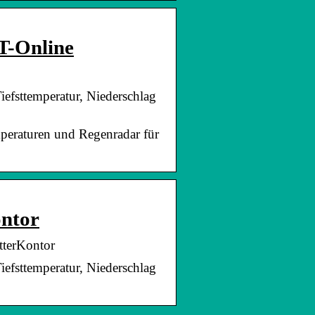
 T-Online
iefsttemperatur, Niederschlag
emperaturen und Regenradar für
ontor
tterKontor
iefsttemperatur, Niederschlag