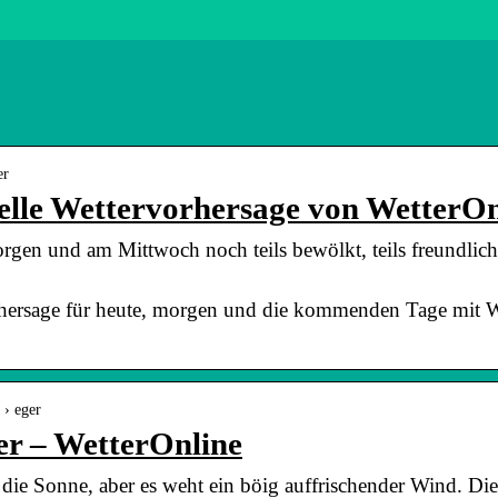
er
elle Wettervorhersage von WetterOn
gen und am Mittwoch noch teils bewölkt, teils freundlich 
rhersage für heute, morgen und die kommenden Tage mit W
 › eger
er – WetterOnline
 die Sonne, aber es weht ein böig auffrischender Wind. Die