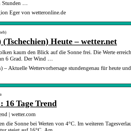
en Stunden …
gion Eger von wetteronline.de
heb)
 (Tschechien) Heute – wetter.net
olken kaum den Blick auf die Sonne frei. Die Werte errei
ann 6 Grad. Der Wind …
n) – Aktuelle Wettervorhersage stundengenau für heute un
a
: 16 Tage Trend
end | wetter.com
en die Sonne bei Werten von 4°C. Im weiteren Tagesverlauf
tur steigt auf 16°C. Am …