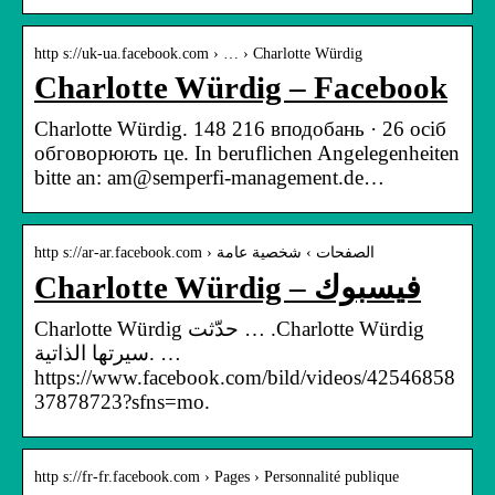
http s://uk-ua.facebook.com › … › Charlotte Würdig
Charlotte Würdig – Facebook
Charlotte Würdig. 148 216 вподобань · 26 осіб
обговорюють це. In beruflichen Angelegenheiten
bitte an: am@semperfi-management.de…
http s://ar-ar.facebook.com › الصفحات › شخصية عامة
Charlotte Würdig – فيسبوك
Charlotte Würdig‎‏. … حدّثت ‏‎Charlotte Würdig‎‏
سيرتها الذاتية. …
https://www.facebook.com/bild/videos/42546858
37878723?sfns=mo.
http s://fr-fr.facebook.com › Pages › Personnalité publique