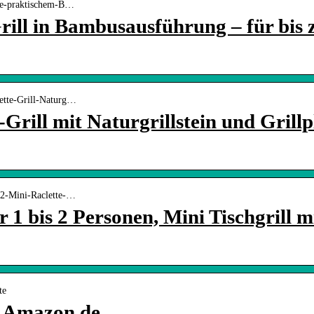
tte-praktischem-B…
Grill in Bambusausführung – für bis
ette-Grill-Naturg…
rill mit Naturgrillstein und Grill
02-Mini-Raclette-…
r 1 bis 2 Personen, Mini Tischgrill 
te
– Amazon.de