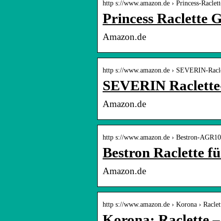
http s://www.amazon.de › Princess-Racle
Princess Raclette 
Amazon.de
http s://www.amazon.de › SEVERIN-Racl
SEVERIN Raclette-G
Amazon.de
http s://www.amazon.de › Bestron-AGR1
Bestron Raclette fü
Amazon.de
http s://www.amazon.de › Korona › Raclet
Korona: Raclette 