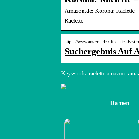
Amazon.de: Korona: Raclette
Raclette
http s://www.amazon.de › Raclettes-Bestro
Suchergebnis Auf 
Keywords: raclette amazon, amazo
Damen