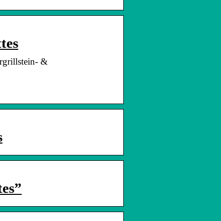
ttes
rgrillstein- &
s
tes”