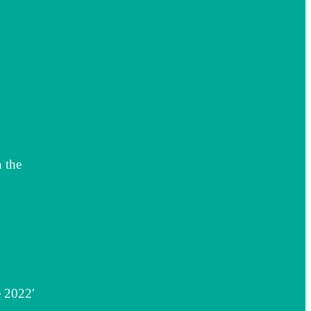
n the
e 2022′