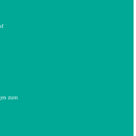
of
ngen zum