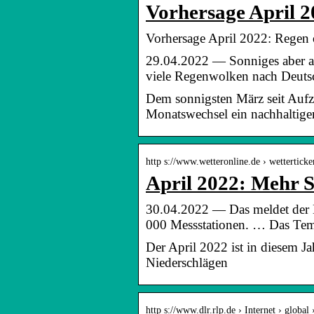
Vorhersage April 2
Vorhersage April 2022: Regen o
29.04.2022 — Sonniges aber au
viele Regenwolken nach Deuts
Dem sonnigsten März seit Auf
Monatswechsel ein nachhaltig
http s://www.wetteronline.de › wettertick
April 2022: Mehr S
30.04.2022 — Das meldet der D
000 Messstationen. … Das Tem
Der April 2022 ist in diesem J
Niederschlägen
http s://www.dlr.rlp.de › Internet › global