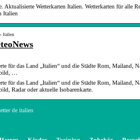
e. Aktualisierte Wetterkarten Italien. Wetterkarten für alle R
 Italien
› Italien
eteoNews
e für das Land „Italien“ und die Städte Rom, Mailand, Nap
nbild, …
e für das Land „Italien“ und die Städte Rom, Mailand, Nap
bild, Radar oder aktuelle Isobarenkarte.
tter de italien
Herren
Kinder
Training
Zubehör
Recycl