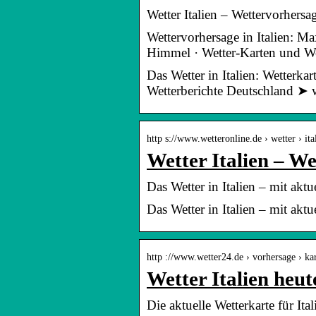
Wetter Italien – Wettervorhersag
Wettervorhersage in Italien: M
Himmel · Wetter-Karten und W
Das Wetter in Italien: Wetterk
Wetterberichte Deutschland ➤ w
http s://www.wetteronline.de › wetter › ita
Wetter Italien – W
Das Wetter in Italien – mit ak
Das Wetter in Italien – mit ak
http ://www.wetter24.de › vorhersage › ka
Wetter Italien heut
Die aktuelle Wetterkarte für I