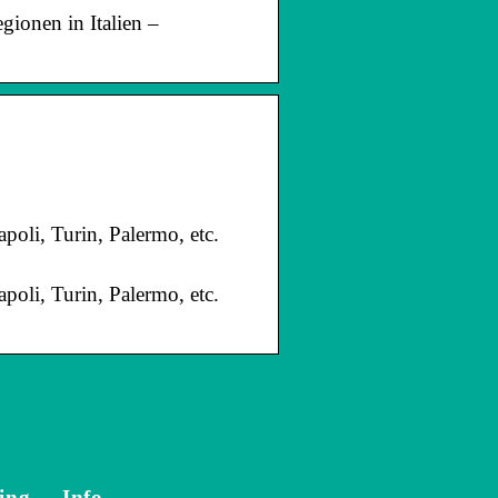
egionen in Italien –
oli, Turin, Palermo, etc.
oli, Turin, Palermo, etc.
ing
Info