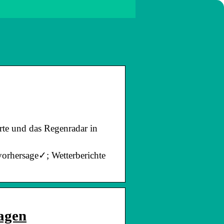
rte und das Regenradar in
gvorhersage✓; Wetterberichte
Tagen