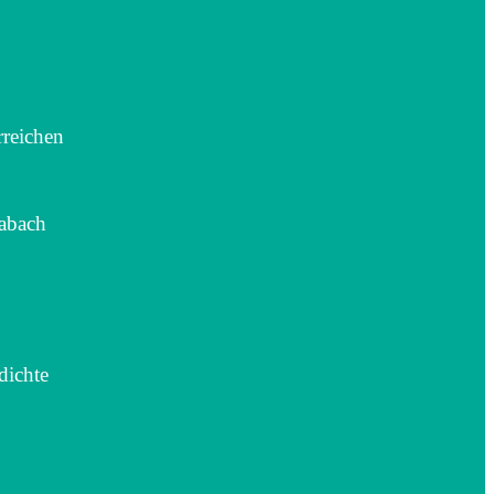
rreichen
wabach
dichte