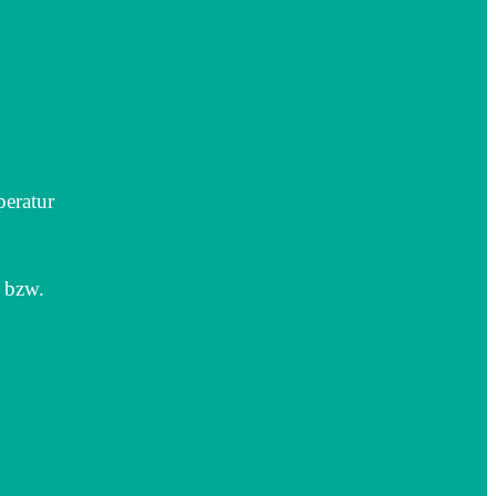
eratur
r bzw.