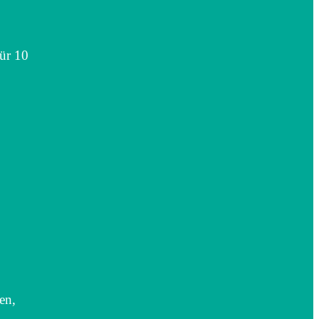
für 10
en,