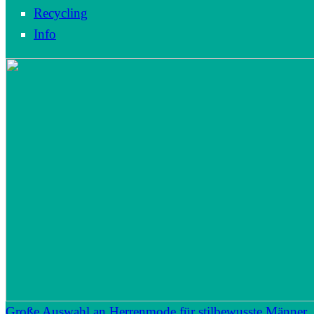
Recycling
Info
Große Auswahl an Herrenmode für stilbewusste Männer