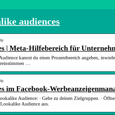
like audiences
elp
s | Meta-Hilfebereich für Unterne
 Audience kannst du einen Prozentbereich angeben, inwief
ereinstimmen …
elp
ces im Facebook-Werbeanzeigenman
 Lookalike Audience: · Gehe zu deinen Zielgruppen. · Öf
 Lookalike Audience aus.