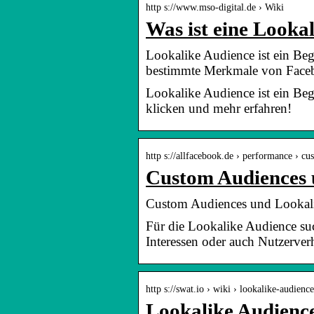
http s://www.mso-digital.de › Wiki
Was ist eine Lookal
Lookalike Audience ist ein Be
bestimmte Merkmale von Fac
Lookalike Audience ist ein Be
klicken und mehr erfahren!
http s://allfacebook.de › performance › 
Custom Audiences u
Custom Audiences und Lookalik
Für die Lookalike Audience suc
Interessen oder auch Nutzerverh
http s://swat.io › wiki › lookalike-audience
Lookalike Audience